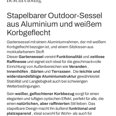
Stapelbarer Outdoor-Sessel
aus Aluminium und weißem
Korbgeflecht
Gartensessel mit einem Aluminiumrahmen, der mit weißem
Korbgeflecht bezogen ist, und einem Sitzkissen aus
mokkafarbenem Stoff.
Dieser
Gartensessel
vereint
Funktionalität
und
zeitlose
Raffinesse
und eignet sich ideal für die geschmackvolle
Einrichtung von Außenbereichen wie
Veranden
,
Innenhöfen
,
Gärten
und
Terrassen
. Die
leichte und
widerstandsfähige Aluminiumstruktur
gewährleistet
Stabilität und Langlebigkeit auch bei schwierigen
Wetterbedingungen.
Sein
weißer, geflochtener Korbbezug
sorgt für einen
eleganten und luftigen optischen Effekt, perfekt für alle, die
einen
natürlichen, aber raffinierten
Stil lieben. Das
stapelbare Design macht ihn äußerst
funktional und
platzsparend
, ideal sowohl für Wohn- als auch für