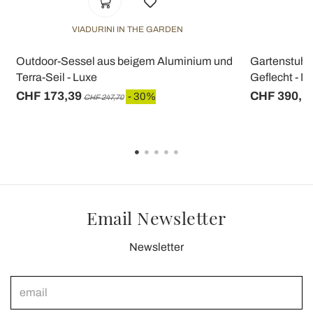
VIADURINI IN THE GARDEN
V
l
Outdoor-Sessel aus beigem Aluminium und
Gartenstuhl 
Terra-Seil - Luxe
Geflecht - M
CHF 173,39
CHF 390,1
- 30%
CHF 247,70
Email Newsletter
Newsletter