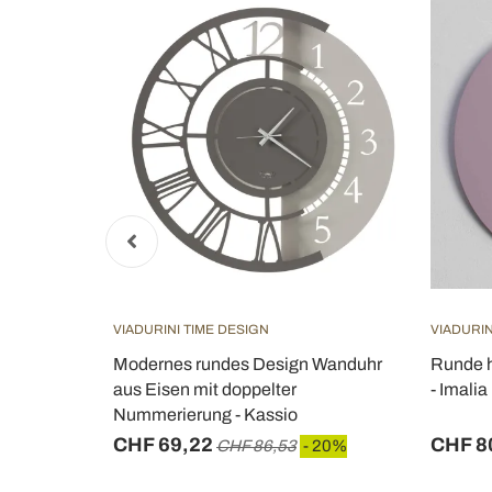
VIADURINI TIME DESIGN
VIADURIN
odell
Modernes rundes Design Wanduhr
Runde h
aus Eisen mit doppelter
- Imalia
Nummerierung - Kassio
CHF 69,22
CHF 8
- 20%
CHF 86,53
- 20%