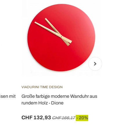
VIADURINI TIME DESIGN
VIADURINI TI
sen mit
Große farbige moderne Wanduhr aus
moderne Wa
rundem Holz - Dione
CHF 132,93
CHF 167,
CHF 166,17
- 20%