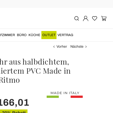
FZIMMER
BÜRO
KÜCHE
OUTLET
VERTRAG
Vorher
Nächste
r aus halbdichtem,
iertem PVC Made in
 Ritmo
166,01
-20% Rabatt