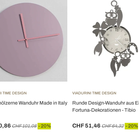
I TIME DESIGN
VIADURINI TIME DESIGN
ölzerne Wanduhr Made in Italy
Runde Design-Wanduhr aus Ei
Fortuna-Dekorationen - Tibio
0,86
CHF 51,46
CHF 101,08
- 20%
CHF 64,32
- 20%