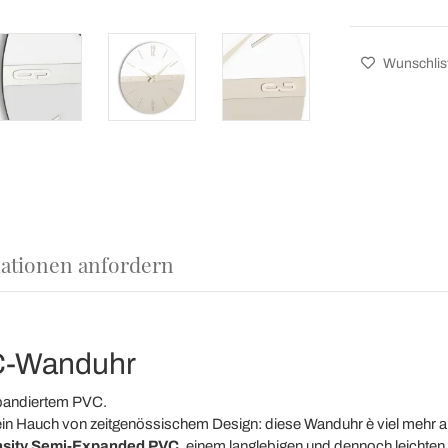
Wunschlis
ationen anfordern
C-Wanduhr
pandiertem PVC.
 ein Hauch von zeitgenössischem Design: diese Wanduhr è viel mehr als
nsity Semi-Expanded PVC
, einem langlebigen und dennoch leichten M