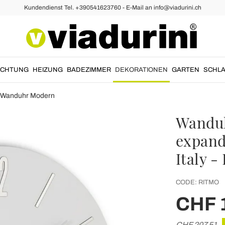
Kundendienst Tel. +390541623760 - E-Mail an info@viadurini.ch
UCHTUNG
HEIZUNG
BADEZIMMER
DEKORATIONEN
GARTEN
SCHLA
Wanduhr Modern
Wanduh
expand
Italy -
CODE:
RITMO
CHF 
CHF 207,51