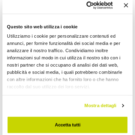
Questo sito web utilizza i cookie
VIADURINI DESIGN
VIADURINI DESIGN
Utilizziamo i cookie per personalizzare contenuti ed
Modernes Bücherregal aus
Modernes Bücherregal
annunci, per fornire funzionalità dei social media e per
Mineralwerkstoff, Serie P,
Stevenson aus
analizzare il nostro traffico. Condividiamo inoltre
handgefertigt in Italien
Mineralwerkstoff,
informazioni sul modo in cui utilizza il nostro sito con i
handgefertigt in Italien
nostri partner che si occupano di analisi dei dati web,
CHF 5.594,98
CHF 5.454,92
CHF 6.993,72
CHF 6.818,65
pubblicità e social media, i quali potrebbero combinarle
- 20%
- 20%
con altre informazioni che ha fornito loro o che hanno
raccolto dal suo utilizzo dei loro servizi.
Mostra dettagli
Accetta tutti