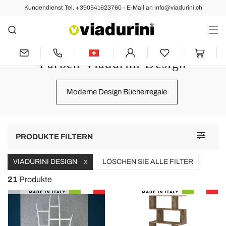
Kundendienst Tel. +390541623760 - E-Mail an info@viadurini.ch
Wohnzimmer
Bücherregale, und Kinder
Bücherregale mit anpassbaren
Farben Viadurini Design
Moderne Design Bücherregale
Toggle
PRODUKTE FILTERN
navigat
VIADURINI DESIGN
LÖSCHEN SIE ALLE FILTER
X
21
Produkte